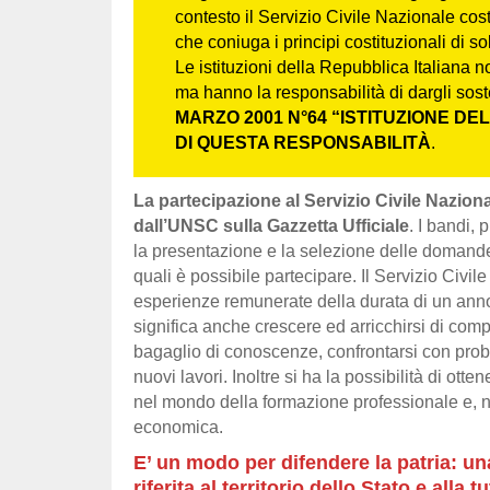
contesto il Servizio Civile Nazionale cos
che coniuga i principi costituzionali di so
Le istituzioni della Repubblica Italiana n
ma hanno la responsabilità di dargli sost
MARZO 2001 N°64 “ISTITUZIONE DEL
DI QUESTA RESPONSABILITÀ
.
La partecipazione al Servizio Civile Naziona
dall’UNSC sulla Gazzetta Ufficiale
. I bandi,
la presentazione e la selezione delle domande, 
quali è possibile partecipare. Il Servizio Civi
esperienze remunerate della durata di un anno in
significa anche crescere ed arricchirsi di compe
bagaglio di conoscenze, confrontarsi con probl
nuovi lavori. Inoltre si ha la possibilità di ott
nel mondo della formazione professionale e,
economica.
E’ un modo per difendere la patria: u
riferita al territorio dello Stato e alla 