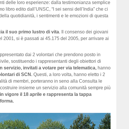
conti delle loro esperienze: dalla testimonianza semplice
o libro edito dall’UNSC, “I sei sensi dell’India” che ci
della quotidianità, i sentimenti e le emozioni di questa
a il suo primo lustro di vita
. Il consenso dei giovani
l 2001, si è passati ai 45.175 del 2005, per arrivare ai
rappresentato dai 2 volontari che prendono posto in
ile, sostituendo i rappresentanti degli obiettori di
servizio, invitati a votare per via telematica,
hanno
olontari di SCN.
Questi, a loro volta, hanno eletto i 2
alità di membri, porteranno in seno alla Consulta le
 costruire insieme un servizio alla comunità sempre più
n vigore il 18 aprile e rappresenta la tappa
iforma.