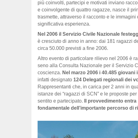
più coinvolti, partecipi e motivati inviano rac
e coinvolgente di quattro ragazze, nasce il prim
trasmette, attraverso il racconto e le immagini 
significativa esperienza.
Nel 2006 il Servizio Civile Nazionale festeggi
è cresciuto di anno in anno: dai 181 ragazzi de
circa 50.000 previsti a fine 2006.
Altro evento di particolare rilievo nel 2006 è 
seno alla Consulta Nazionale per il Servizio Civ
coscienza.
Nel marzo 2006 i 40.485 giovani in 
infatti designato
124 Delegati regionali dei v
Rappresentanti che, in carica per 2 anni in qu
istanze dei “ragazzi di SCN” e le proposte per
sentito e partecipato.
Il provvedimento entra i
fondamentale dell’importante percorso di r