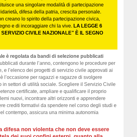
tituisce una singolare modalità di partecipazione
lidarietà, difesa della patria, crescita personale.
on creano lo spirito della partecipazione civica,
egno e di incoraggiare chi la vive.
LA LEGGE 6
 SERVIZIO CIVILE NAZIONALE” È IL SEGNO
le è regolata da bandi di selezione pubblicati
 pubblicati durante l’anno, contengono le procedure per
e l’elenco dei progetti di servizio civile approvati ai
le è l’occasione per ragazzi e ragazze di svolgere
 settori di utilità sociale. Scegliere il Servizio Civile
tenze certificate, ampliare e qualificare il proprio
emi nuovi, incontrare altri orizzonti e apprendere
enere crediti formativi da spendere nel corso degli studi e
 nel contempo, assicura una minima autonomia
na difesa non violenta che non deve essere
tutela dei suoi confini esterni, quanto alla