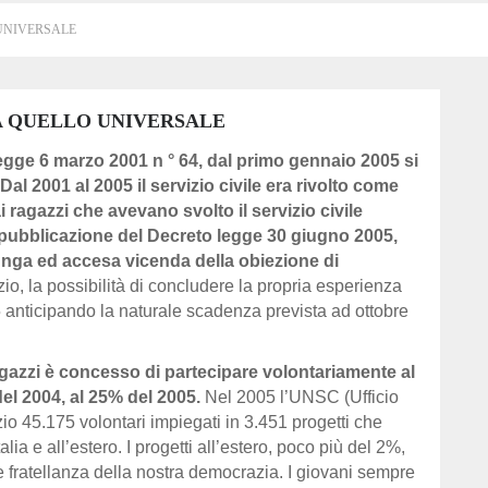
 UNIVERSALE
 A QUELLO UNIVERSALE
a legge 6 marzo 2001 n ° 64, dal primo gennaio 2005 si
l 2001 al 2005 il servizio civile era rivolto come
 ragazzi che avevano svolto il servizio civile
a pubblicazione del Decreto legge 30 giugno 2005,
lunga ed accesa vicenda della obiezione di
zio, la possibilità di concludere la propria esperienza
05 anticipando la naturale scadenza prevista ad ottobre
ragazzi è concesso di partecipare volontariamente al
el 2004, al 25% del 2005.
Nel 2005 l’UNSC (Ufficio
zio 45.175 volontari impiegati in 3.451 progetti che
alia e all’estero. I progetti all’estero, poco più del 2%,
e fratellanza della nostra democrazia. I giovani sempre