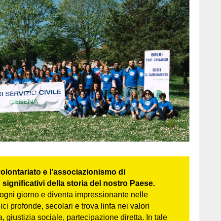
volontariato e l’associazionismo di
significativi della storia del nostro Paese.
ogni giorno e diventa impressionante nelle
i profonde, secolari e trova linfa nei valori
a, giustizia sociale, partecipazione diretta. In tale