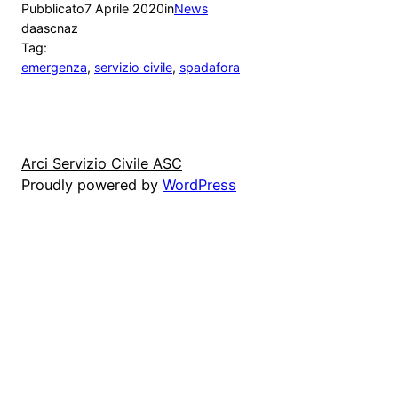
Pubblicato
7 Aprile 2020
in
News
da
ascnaz
Tag:
emergenza
, 
servizio civile
, 
spadafora
Arci Servizio Civile ASC
Proudly powered by
WordPress