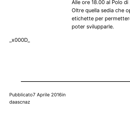
Alle ore 18.00 al Polo d
Oltre quella sedia che o
etichette per permetter
poter svilupparle.
_x000D_
Pubblicato
7 Aprile 2016
in
da
ascnaz